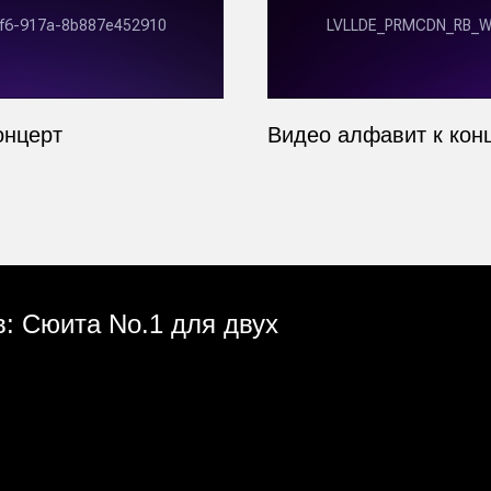
онцерт
Видео алфавит к ко
: Сюита No.1 для двух