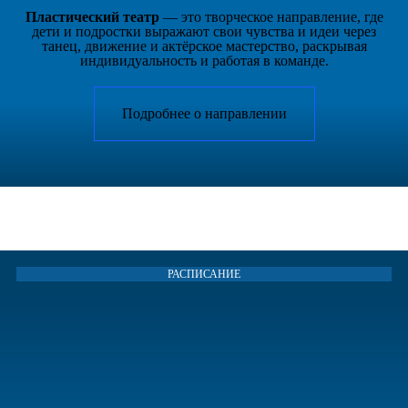
Пластический театр
— это творческое направление, где
дети и подростки выражают свои чувства и идеи через
танец, движение и актёрское мастерство, раскрывая
индивидуальность и работая в команде.
Подробнее о направлении
Независимый театр пластики и танца Индиго
РАСПИСАНИЕ