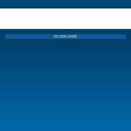
Независимый театр пластики и танца Индиго
РАСПИСАНИЕ