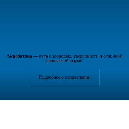
Акробатика
— путь к здоровью, уверенности и отличной
физической форме!
Подробнее о направлении
Независимый театр пластики и танца Индиго
РАСПИСАНИЕ