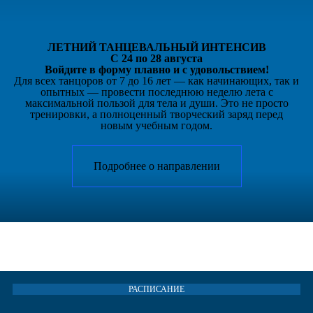
ЛЕТНИЙ ТАНЦЕВАЛЬНЫЙ ИНТЕНСИВ
С 24 по 28 августа
Войдите в форму плавно и с удовольствием!
Для всех танцоров от 7 до 16 лет — как начинающих, так и
опытных — провести последнюю неделю лета с
максимальной пользой для тела и души. Это не просто
тренировки, а полноценный творческий заряд перед
новым учебным годом.
Подробнее о направлении
Независимый театр пластики и танца Индиго
РАСПИСАНИЕ