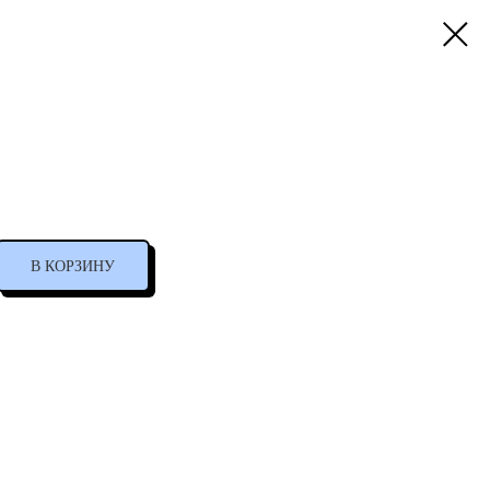
магнит Индиго
300
р.
В КОРЗИНУ