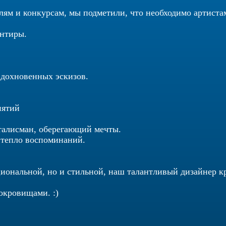
лям и конкурсам, мы подметили, что необходимо артистам
ентиры.
вдохновенных эскизов.
нятий
талисман, оберегающий мечты.
 тепло воспоминаний.
иональной, но и стильной, наш талантливый дизайнер кр
окровищами. :)