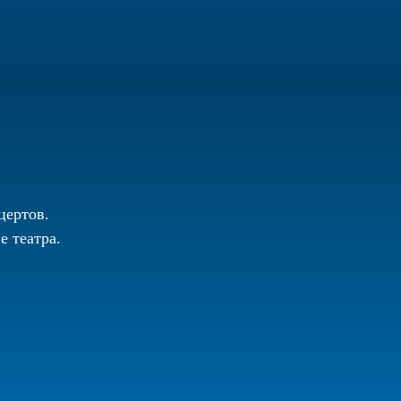
цертов.
 театра.